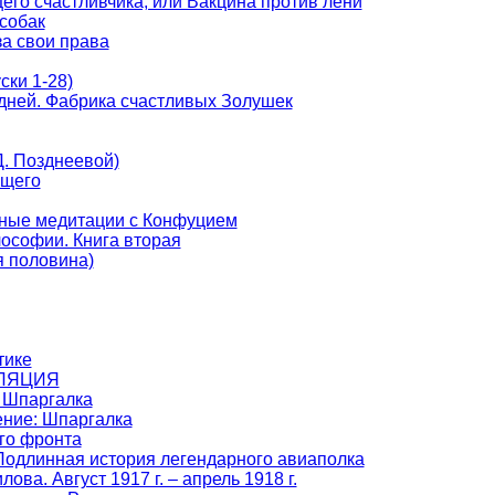
го счастливчика, или Вакцина против лени
собак
за свои права
ски 1-28)
 дней. Фабрика счастливых Золушек
. Позднеевой)
ущего
вные медитации с Конфуцием
ософии. Книга вторая
я половина)
тике
ЛЯЦИЯ
 Шпаргалка
ение: Шпаргалка
го фронта
одлинная история легендарного авиаполка
ова. Август 1917 г. – апрель 1918 г.