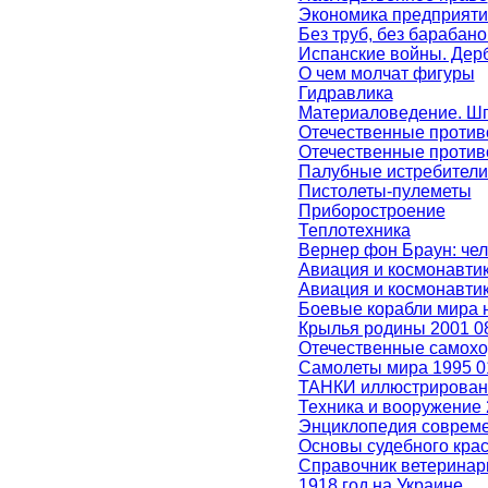
Экономика предприяти
Без труб, без барабано
Испанские войны. Дерб
О чем молчат фигуры
Гидравлика
Материаловедение. Ш
Отечественные против
Отечественные против
Палубные истребители
Пистолеты-пулеметы
Приборостроение
Теплотехника
Вернер фон Браун: чел
Авиация и космонавтик
Авиация и космонавтик
Боевые корабли мира на
Крылья родины 2001 0
Отечественные самоход
Самолеты мира 1995 0
ТАНКИ иллюстрированн
Техника и вооружение 
Энциклопедия совреме
Основы судебного крас
Справочник ветеринар
1918 год на Украине