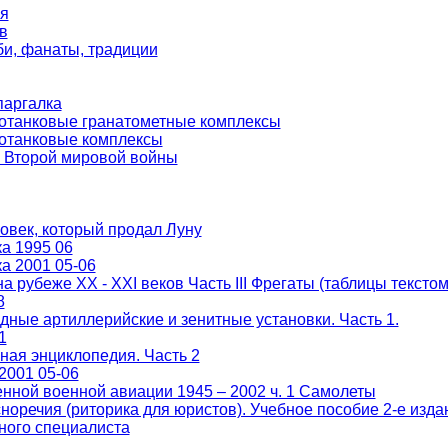
я
в
и, фанаты, традиции
паргалка
отанковые гранатометные комплексы
отанковые комплексы
 Второй мировой войны
овек, который продал Луну
а 1995 06
а 2001 05-06
 рубеже XX - XXI веков Часть III Фрегаты (таблицы текстом
8
ные артиллерийские и зенитные установки. Часть 1.
1
ая энциклопедия. Часть 2
2001 05-06
нной военной авиации 1945 – 2002 ч. 1 Самолеты
норечия (риторика для юристов). Учебное пособие 2-е изда
ного специалиста