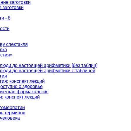
шние заготовки
 заготовки
и - 8
ности
ву спектакля
лка
естия»
люди до настоящей арифметики [без таблиц]
 люди до настоящей арифметики с таблицей
гия
гия: конспект лекций
оступно о здоровье
ическая фармакология
: конспект лекций
и
гомеопатии
рь терминов
человека