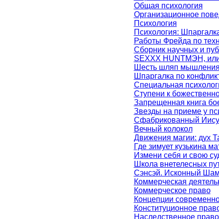
Общая психология
Организационное пове
Психология
Психология: Шпаргалк
Работы Фрейда по техн
Сборник научных и пуб
SEXXX HUNTМЭН, или 
Шесть шляп мышлени
Шпаргалка по конфлик
Специальная психолог
Ступени к божественн
Запрещенная книга б
Звезды на приеме у пс
Сфабрикованный Иису
Вечный колокол
Движения магии: дух 
Где зимует кузькина м
Измени себя и свою су
Школа внетелесных пут
Сэнсэй. Исконный Ша
Коммерческая деятель
Коммерческое право
Концепции современно
Конституционное прав
Наследственное право