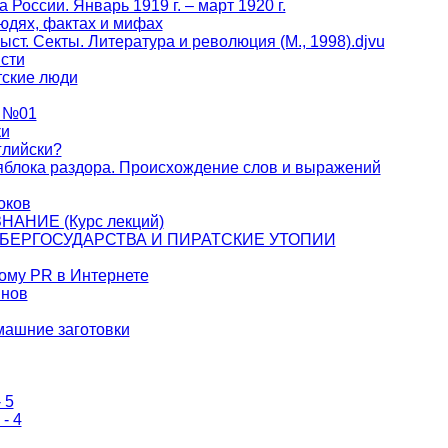
оссии. Январь 1919 г. – март 1920 г.
юдях, фактах и мифах
ыст. Секты. Литература и революция (М., 1998).djvu
сти
тские люди
2 №01
ки
глийски?
яблока раздора. Происхождение слов и выражений
оков
АНИЕ (Курс лекций)
БЕРГОСУДАРСТВА И ПИРАТСКИЕ УТОПИИ
ому PR в Интернете
инов
омашние заготовки
 5
- 4