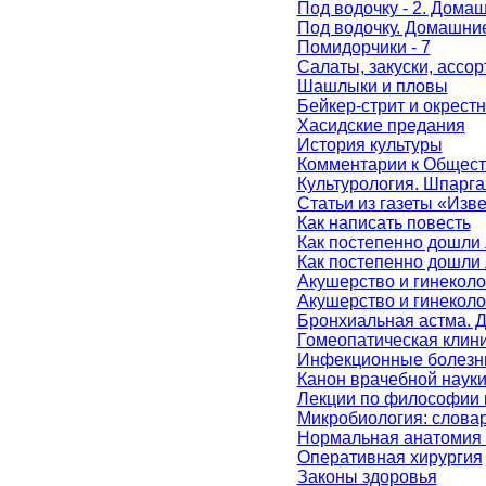
Под водочку - 2. Дома
Под водочку. Домашние
Помидорчики - 7
Салаты, закуски, ассорт
Шашлыки и пловы
Бейкер-стрит и окрест
Хасидские предания
История культуры
Комментарии к Общест
Культурология. Шпарга
Статьи из газеты «Изв
Как написать повесть
Как постепенно дошли 
Как постепенно дошли
Акушерство и гинеколо
Акушерство и гинеколо
Бронхиальная астма. Д
Гомеопатическая клин
Инфекционные болезни
Канон врачебной наук
Лекции по философии 
Микробиология: слова
Нормальная анатомия 
Оперативная хирургия
Законы здоровья