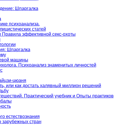
дение: Шпаргалка
а
ике психоанализа.
лицистических статей
Правила эффективной секс-охоты
я
тологии
ия: Шпаргалка
ому
оевой машины
ихолога. Психоанализ знаменитых личностей
с
Тайцзи-цюаня
ать, или как достать халявный миллион решений
дьбу
ешествий. Практический учебник и Опыты практиков
мбалы
ность
го естествознания
о зарубежных стран