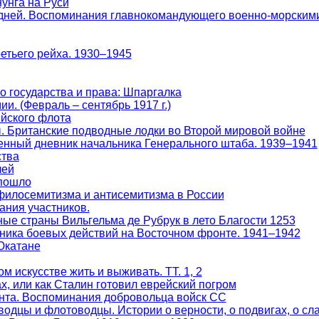
унга на Руси
ь дней. Воспоминания главнокомандующего военно-морским
етьего рейха. 1930–1945
о государства и права: Шпаргалка
и. (Февраль – сентябрь 1917 г.)
йского флота
. Британские подводные лодки во Второй мировой войне
енный дневник начальника Генерального штаба. 1939–1941
ства
лей
 пошло
филосемитизма и антисемитизма в России
ания участников.
ые страны Вильгельма де Рубрук в лето Благости 1253
ника боевых действий на Восточном фронте. 1941–1942
Юкатане
м искусстве жить и выживать. ТТ. 1, 2
х, или как Сталин готовил еврейский погром
онта. Воспоминания добровольца войск СС
одцы и флотоводцы. Истории о верности, о подвигах, о слав