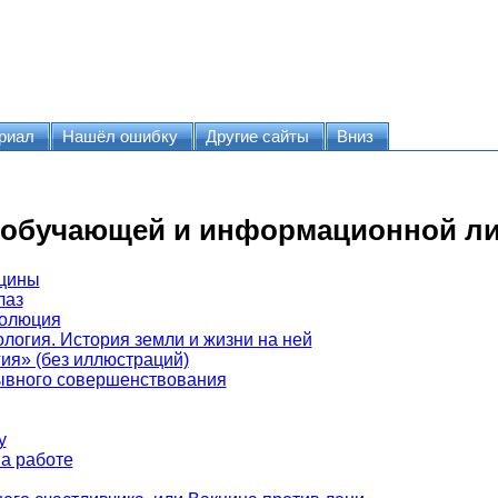
риал
Нашёл ошибку
Другие сайты
Вниз
 обучающей и информационной ли
ицины
лаз
волюция
логия. История земли и жизни на ней
ия» (без иллюстраций)
ывного совершенствования
у
а работе