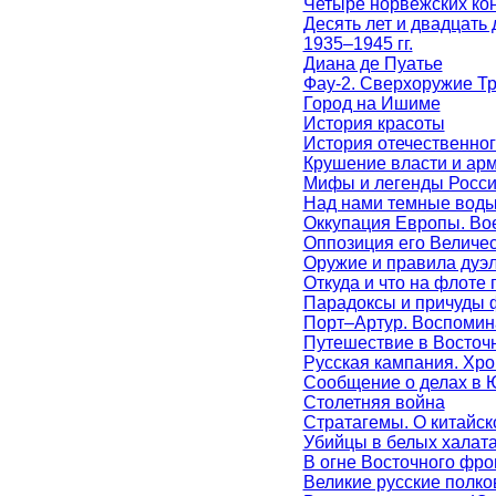
Четыре норвежских кон
Десять лет и двадцат
1935–1945 гг.
Диана де Пуатье
Фау-2. Сверхоружие Тр
Город на Ишиме
История красоты
История отечественног
Крушение власти и арми
Мифы и легенды Росси
Над нами темные воды
Оккупация Европы. Во
Оппозиция его Величе
Оружие и правила дуэ
Откуда и что на флоте
Парадоксы и причуды 
Порт–Артур. Воспомин
Путешествие в Восточн
Русская кампания. Хро
Сообщение о делах в 
Столетняя война
Стратагемы. О китайско
Убийцы в белых халата
В огне Восточного фр
Великие русские полков