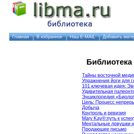
Главная
В избранное
Наш E-MAIL
Добавить мате
Библиотека
Тайны восточной мед
Упражнения йоги для г
101 ключевая идея: Э
Удивительная палеонто
Энциклопедия «Биолог
Цель: Процесс непрер
Добыча
Контроль и ревизия
Mary Kay®:путь к успех
Ментальные ловушки н
Продающее письмо