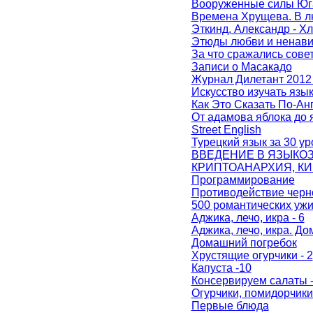
Вооруженные силы Юга Р
Времена Хрущева. В л
Эткинд, Александр - Хл
Этюды любви и ненави
За что сражались сове
Записи о Масакадо
Журнал Дилетант 201
Искусство изучать язы
Как Это Сказать По-Ан
От адамова яблока до 
Street English
Турецкий язык за 30 ур
ВВЕДЕНИЕ В ЯЗЫКОЗН
КРИПТОАНАРХИЯ, КИ
Программирование
Противодействие черн
500 романтических уж
Аджика, лечо, икра - 6
Аджика, лечо, икра. Д
Домашний погребок
Хрустящие огурчики - 2
Капуста -10
Консервируем салаты -
Огурчики, помидорчики 
Первые блюда