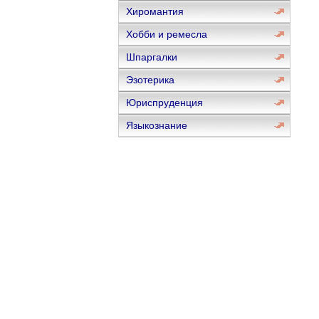
Хиромантия
Хобби и ремесла
Шпаргалки
Эзотерика
Юриспруденция
Языкознание