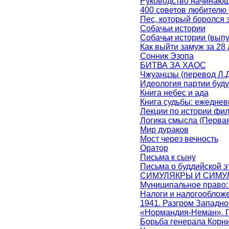
Руководство начинающе
400 советов любителю 
Пес, который боролся 
Собачьи истории
Собачьи истории (выпу
Как выйти замуж за 28
Сонник Эзопа
БИТВА ЗА ХАОС
Чжуанцзы (перевод Л.Д
Идеология партии буд
Книга небес и ада
Книга судьбы: ежедне
Лекции по истории фил
Логика смысла (Перва
Мир дураков
Мост через вечность
Оратор
Письма к сыну
Письма о буддийской э
СИМУЛЯКРЫ И СИМУ
Муниципальное право:
Налоги и налогооблож
1941. Разгром Западно
«Нормандия-Неман». П
Борьба генерала Корнил