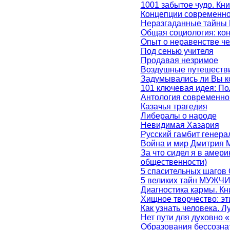
1001 забытое чудо. Кн
Концепции современног
Неразгаданные тайны 
Общая социология: кон
Опыт о неравенстве чел
Под сенью учителя
Продавая незримое
Воздушные путешестви
Задумывались ли Вы ко
101 ключевая идея: По
Антология современно
Казачья трагедия
Либералы о народе
Невидимая Хазария
Русский гамбит генера
Война и мир Дмитрия 
За что сидел я в амер
общественности)
5 спасительных шаг
5 великих тайн МУЖ
Диагностика кармы. Кн
Хищное творчество: эт
Как узнать человека. Л
Нет пути для духовно 
Образования бессознат