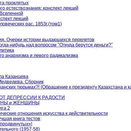
ига проклятых
о естествознания: конспект лекций
Вселенной
спект лекций
овеческих рас. 1853г.(том1)
я. Очерки истории выдающихся перелетов
гда-нибудь над вопросом "Откуда берутся деньги?"
литика
го анархизма и левого радикализма
ла Казанцева
Медведева. Сборник
иканских тюрьмах?! (Обращение к президенту Казахстана и к
ов ОТ ДЕПРЕССИИ К РАДОСТИ
ЧИНЫ и ЖЕНЩИНЫ
ига 2
ические отношения искусства к действительности
учшая книга тестов
«продвинутых»!
ельного (1957-58)